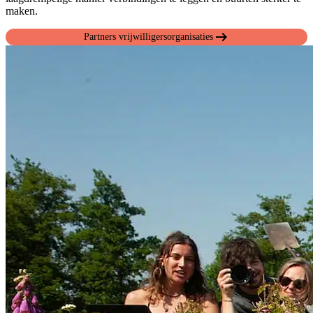
maken.
arrow_right_alt
Partners vrijwilligersorganisaties