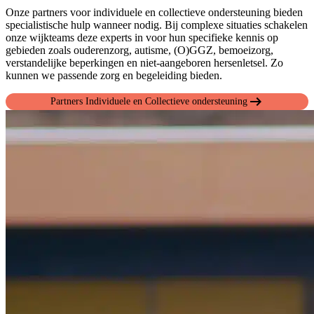
Onze partners voor individuele en collectieve ondersteuning bieden
specialistische hulp wanneer nodig. Bij complexe situaties schakelen
onze wijkteams deze experts in voor hun specifieke kennis op
gebieden zoals ouderenzorg, autisme, (O)GGZ, bemoeizorg,
verstandelijke beperkingen en niet-aangeboren hersenletsel. Zo
kunnen we passende zorg en begeleiding bieden.
arrow_right_alt
Partners Individuele en Collectieve ondersteuning