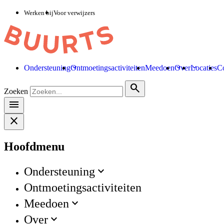
Werken bij
Voor verwijzers
Ondersteuning
Ontmoetingsactiviteiten
Meedoen
Over
Locaties
Co
search
Zoeken
menu
close
Hoofdmenu
Ondersteuning
Ontmoetingsactiviteiten
Meedoen
Over